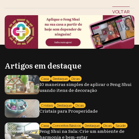
VOLTAR
Artigos em destaque
Casa
Destaque
Dicas
10 maneiras simples de aplicar o Feng Shui
usando itens de decoração
Cristais
Destaque
Dicas
Cristais para Prosperidade
Casa
Conceitos Básicos
Destaque
Dicas
Saúde
Feng Shui na Sala: Crie um ambiente de
harmonia e bem-estar