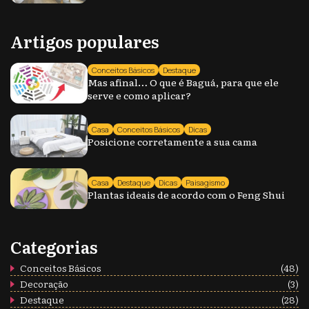
Artigos populares
Conceitos Básicos
Destaque
Mas afinal… O que é Baguá, para que ele
serve e como aplicar?
Casa
Conceitos Básicos
Dicas
Posicione corretamente a sua cama
Casa
Destaque
Dicas
Paisagismo
Plantas ideais de acordo com o Feng Shui
Categorias
Conceitos Básicos
(48)
Decoração
(3)
Destaque
(28)