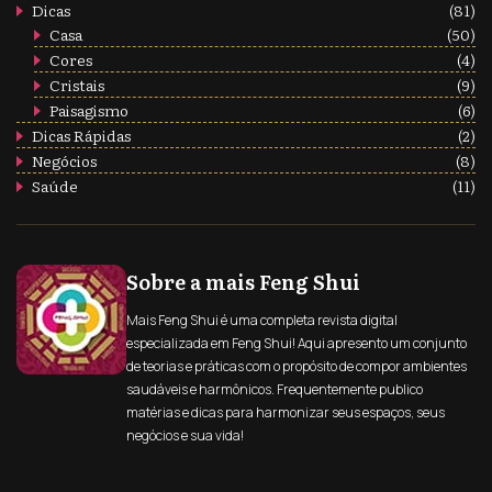
Dicas
(81)
Casa
(50)
Cores
(4)
Cristais
(9)
Paisagismo
(6)
Dicas Rápidas
(2)
Negócios
(8)
Saúde
(11)
Sobre a mais Feng Shui
Mais Feng Shui é uma completa revista digital
especializada em Feng Shui! Aqui apresento um conjunto
de teorias e práticas com o propósito de compor ambientes
saudáveis e harmônicos. Frequentemente publico
matérias e dicas para harmonizar seus espaços, seus
negócios e sua vida!