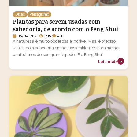
Dicas
Paisagismo
Plantas para serem usadas com
sabedoria, de acordo com o Feng Shui
03/04/2020
15151
40
A natureza é muito poderosa e incrível. Mas, é preciso
usá-la com sabedoria em nossos ambientes para melhor
usufruirmos de seu grande poder. E o Feng Shui
Leia mais
reconhece e utiliza muito bem dos poderes da natureza
para potencializar e proteger todos os espaços. O Feng
Shui, como técnica de harmonização de ambientes, leva
em consideração …
Continua