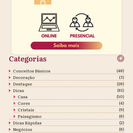
Categorias
(48)
Conceitos Básicos
(3)
Decoração
(28)
Destaque
(81)
Dicas
(50)
Casa
(4)
Cores
(9)
Cristais
(6)
Paisagismo
(2)
Dicas Rápidas
(8)
Negócios