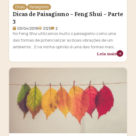
Dicas
Paisagismo
Dicas de Paisagismo – Feng Shui – Parte
3
03/04/2019
2123
2
No Feng Shui utilizamos muito o paisagismo como uma
das formas de potencializar as boas vibrações de um
ambiente… E na minha opinião é uma das formas mais
Leia mais
incríveis e poderosas! Quem não gosta de trazer um
pouco de natureza para dentro de casa? Então, essa
sessão é inteirinha para você aprender a transformar seu
…
Continua