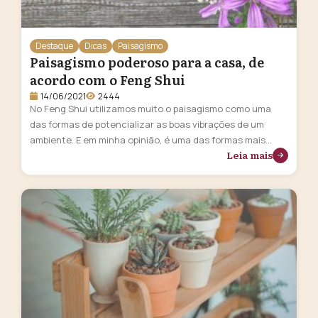
Destaque
Dicas
Paisagismo
Paisagismo poderoso para a casa, de
acordo com o Feng Shui
14/06/2021
2444
No Feng Shui utilizamos muito o paisagismo como uma
das formas de potencializar as boas vibrações de um
ambiente. E em minha opinião, é uma das formas mais
Leia mais
incríveis e poderosas! Com o paisagismo certo você pode
transformar seu lar e sua vida com a energia da natureza!
Quem não se sente bem rodeado por …
Continua