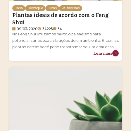
Casa
Destaque
Dicas
Paisagismo
Plantas ideais de acordo com o Feng
Shui
09/03/2020
34225
54
No Feng Shui utilizamos muito o paisagismo para
potencializar as boas vibrações de um ambiente. E, com as
plantas certas você pode transformar seu lar com essa
Leia mais
energia da natureza. Além dos vários benefícios que as
plantas trazem para nós e para a nossa casa, elas
também são um filtro natural das más energias. Leia …
Continua