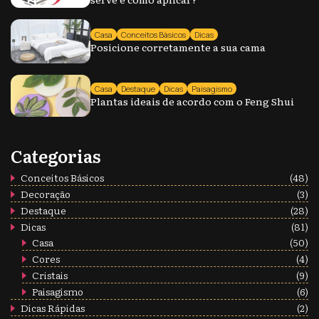
Casa
Conceitos Básicos
Dicas
Posicione corretamente a sua cama
Casa
Destaque
Dicas
Paisagismo
Plantas ideais de acordo com o Feng Shui
Categorias
Conceitos Básicos
(48)
Decoração
(3)
Destaque
(28)
Dicas
(81)
Casa
(50)
Cores
(4)
Cristais
(9)
Paisagismo
(6)
Dicas Rápidas
(2)