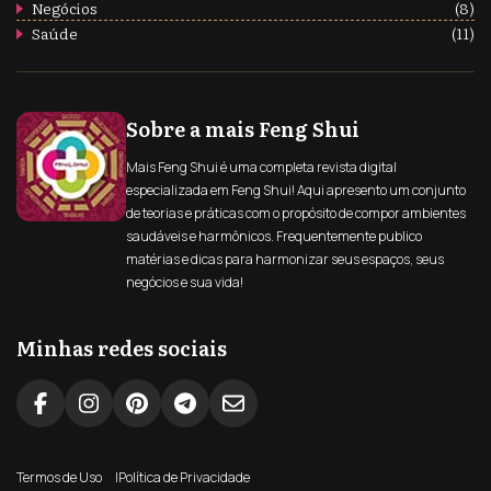
Negócios
(8)
Saúde
(11)
Sobre a mais Feng Shui
Mais Feng Shui é uma completa revista digital
especializada em Feng Shui! Aqui apresento um conjunto
de teorias e práticas com o propósito de compor ambientes
saudáveis e harmônicos. Frequentemente publico
matérias e dicas para harmonizar seus espaços, seus
negócios e sua vida!
Minhas redes sociais
Termos de Uso
Política de Privacidade