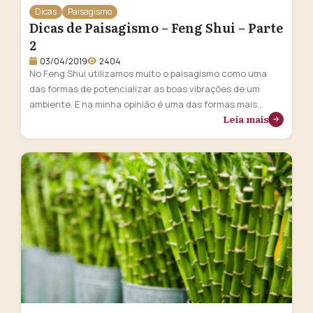
Dicas
Paisagismo
Dicas de Paisagismo – Feng Shui – Parte
2
03/04/2019
2404
No Feng Shui utilizamos muito o paisagismo como uma
das formas de potencializar as boas vibrações de um
ambiente. E na minha opinião é uma das formas mais
Leia mais
incríveis e poderosas! Quem não gosta de trazer um
pouco de natureza para dentro de casa? Então, essa
sessão é inteirinha para você aprender a transformar seu
…
Continua