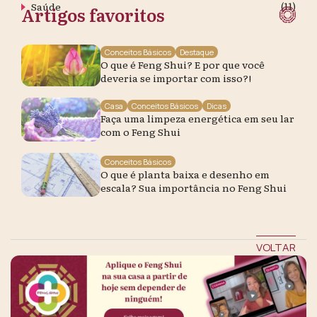
(11)
Saúde
Artigos favoritos
Conceitos Básicos
Destaque
O que é Feng Shui? E por que você
deveria se importar com isso?!
Casa
Conceitos Básicos
Dicas
Faça uma limpeza energética em seu lar
com o Feng Shui
Conceitos Básicos
O que é planta baixa e desenho em
escala? Sua importância no Feng Shui
VOLTAR