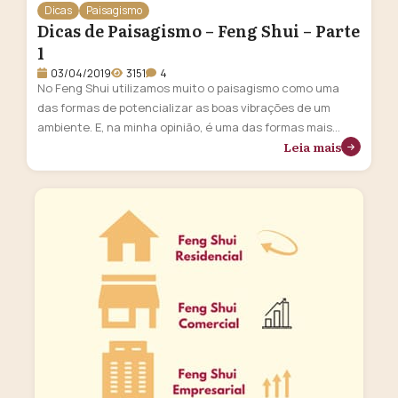
Dicas
Paisagismo
Dicas de Paisagismo – Feng Shui – Parte
1
03/04/2019
3151
4
No Feng Shui utilizamos muito o paisagismo como uma
das formas de potencializar as boas vibrações de um
ambiente. E, na minha opinião, é uma das formas mais
Leia mais
incríveis e poderosas! Quem não gosta de trazer um
pouco de natureza para dentro de casa? Então, essa
sessão é inteirinha para você aprender a transformar seu
…
Continua