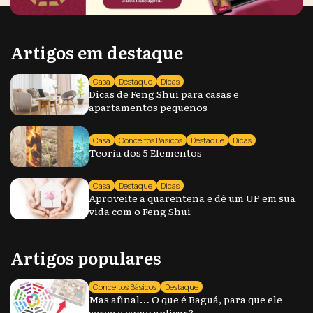
Artigos em destaque
Casa
Destaque
Dicas
Dicas de Feng Shui para casas e
apartamentos pequenos
Casa
Conceitos Básicos
Destaque
Dicas
Teoria dos 5 Elementos
Casa
Destaque
Dicas
Aproveite a quarentena e dê um UP em sua
vida com o Feng Shui
Artigos populares
Conceitos Básicos
Destaque
Mas afinal… O que é Baguá, para que ele
serve e como aplicar?