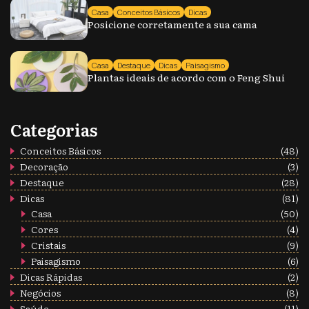
Casa
Conceitos Básicos
Dicas
Posicione corretamente a sua cama
Casa
Destaque
Dicas
Paisagismo
Plantas ideais de acordo com o Feng Shui
Categorias
Conceitos Básicos
(48)
Decoração
(3)
Destaque
(28)
Dicas
(81)
Casa
(50)
Cores
(4)
Cristais
(9)
Paisagismo
(6)
Dicas Rápidas
(2)
Negócios
(8)
Saúde
(11)