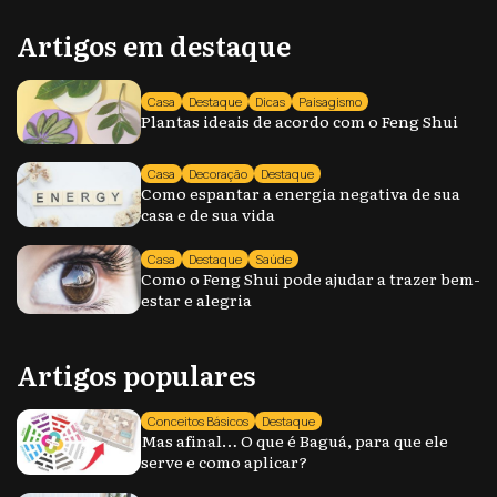
Artigos em destaque
Casa
Destaque
Dicas
Paisagismo
Plantas ideais de acordo com o Feng Shui
Casa
Decoração
Destaque
Como espantar a energia negativa de sua
casa e de sua vida
Casa
Destaque
Saúde
Como o Feng Shui pode ajudar a trazer bem-
estar e alegria
Artigos populares
Conceitos Básicos
Destaque
Mas afinal… O que é Baguá, para que ele
serve e como aplicar?