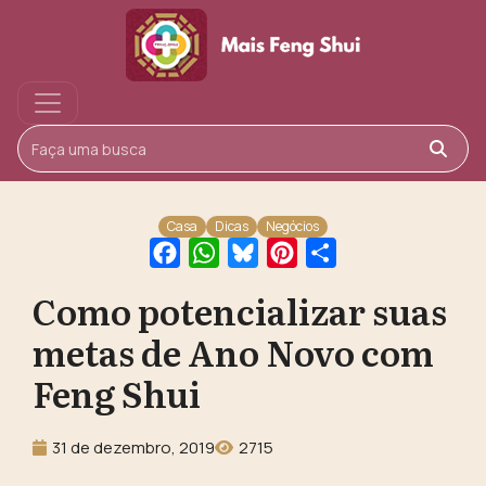
Buscar
Casa
Dicas
Negócios
Facebook
WhatsApp
Bluesky
Pinterest
Share
Como potencializar suas
metas de Ano Novo com
Feng Shui
31 de dezembro, 2019
2715