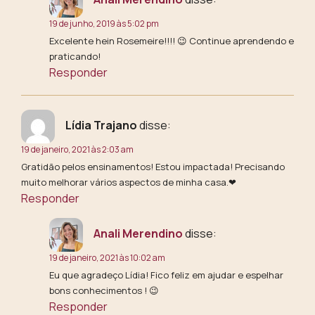
19 de junho, 2019 às 5:02 pm
Excelente hein Rosemeire!!!! 😉 Continue aprendendo e
praticando!
Responder
Lídia Trajano
disse:
19 de janeiro, 2021 às 2:03 am
Gratidão pelos ensinamentos! Estou impactada! Precisando
muito melhorar vários aspectos de minha casa.❤
Responder
Anali Merendino
disse:
19 de janeiro, 2021 às 10:02 am
Eu que agradeço Lídia! Fico feliz em ajudar e espelhar
bons conhecimentos ! 😉
Responder