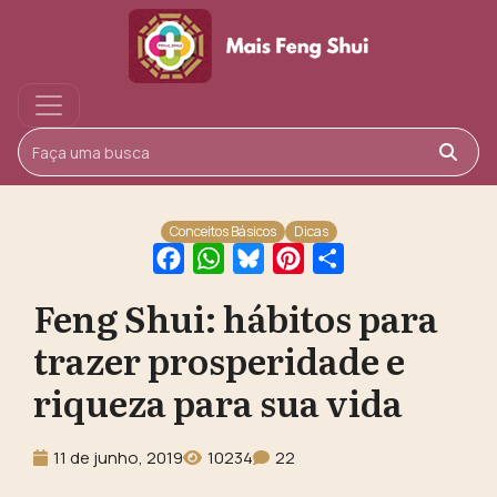
Buscar
Conceitos Básicos
Dicas
Facebook
WhatsApp
Bluesky
Pinterest
Share
Feng Shui: hábitos para
trazer prosperidade e
riqueza para sua vida
11 de junho, 2019
10234
22