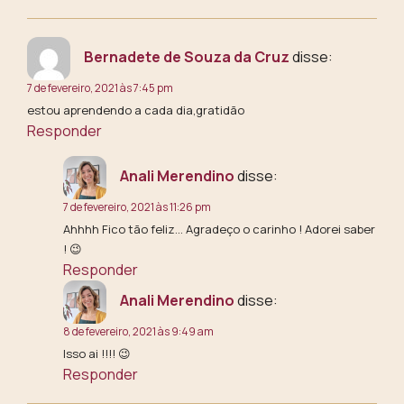
Bernadete de Souza da Cruz
disse:
7 de fevereiro, 2021 às 7:45 pm
estou aprendendo a cada dia,gratidão
Responder
Anali Merendino
disse:
7 de fevereiro, 2021 às 11:26 pm
Ahhhh Fico tão feliz… Agradeço o carinho ! Adorei saber
! 😉
Responder
Anali Merendino
disse:
8 de fevereiro, 2021 às 9:49 am
Isso ai !!!! 😉
Responder